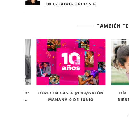
EN ESTADOS UNIDOS￼
TAMBIÉN TE
L CAMINO:
OFRECEN GAS A $1.99/GALÓN
DÍA DE 
UCHOS...
MAÑANA 9 DE JUNIO
BIENEST
odarte habla sobre su
A former acting direc