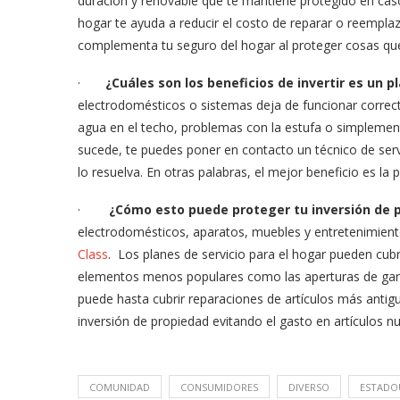
duración y renovable que te mantiene protegido en caso
hogar te ayuda a reducir el costo de reparar o reempla
complementa tu seguro del hogar al proteger cosas qu
·
¿Cuáles son los beneficios de invertir es un p
electrodomésticos o sistemas deja de funcionar correc
agua en el techo, problemas con la estufa o simplemen
sucede, te puedes poner en contacto un técnico de servi
lo resuelva. En otras palabras, el mejor beneficio es la
meras imágenes de ‘Velvet
Fabiola Guajardo e Iván 
·
¿Cómo esto puede proteger tu inversión de 
perio’
alfombra roja...
electrodomésticos, aparatos, muebles y entretenimien
Class
. Los planes de servicio para el hogar pueden cub
02/09/2025
elementos menos populares como las aperturas de gara
puede hasta cubrir reparaciones de artículos más antigu
inversión de propiedad evitando el gasto en artículos n
COMUNIDAD
CONSUMIDORES
DIVERSO
ESTADO