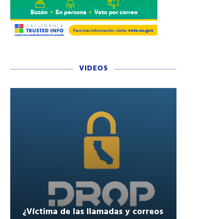
VIDEOS
A MENOPAUSIA AUMENTA EL
¿AMOR O ESTAFA? CIN
RIESGO DE ENFERMEDADES
SEÑALES PARA EVITA
CARDIOVASCULARES
ESTAFAS ROMÁNTICA
¿Víctima de las llamadas y correos