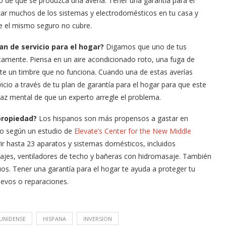
 de que se produzca una avería. Tener una garantía para el
zar muchos de los sistemas y electrodomésticos en tu casa y
e el mismo seguro no cubre.
lan de servicio para el hogar?
Digamos que uno de tus
tamente. Piensa en un aire acondicionado roto, una fuga de
te un timbre que no funciona. Cuando una de estas averías
cio a través de tu plan de garantía para el hogar para que este
 paz mental de que un experto arregle el problema.
Arana recorren
Cuchicheos del Latin Grammy 2024
propiedad?
Los hispanos son más propensos a gastar en
to según un estudio de
11/20/2024
Elevate’s Center for the New Middle
rir hasta 23 aparatos y sistemas domésticos, incluidos
jes, ventiladores de techo y bañeras con hidromasaje. También
os. Tener una garantía para el hogar te ayuda a proteger tu
uevos o reparaciones.
UNIDENSE
HISPANA
INVERSION