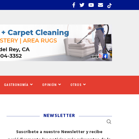
S TIGRES DEL NORTE, LILA...
LOS SOLICITANTES DE A
GASTRONOMÍA
OPINIÓN
OTROS
NEWSLETTER
Suscríbete a nuestro Newsletter y recibe