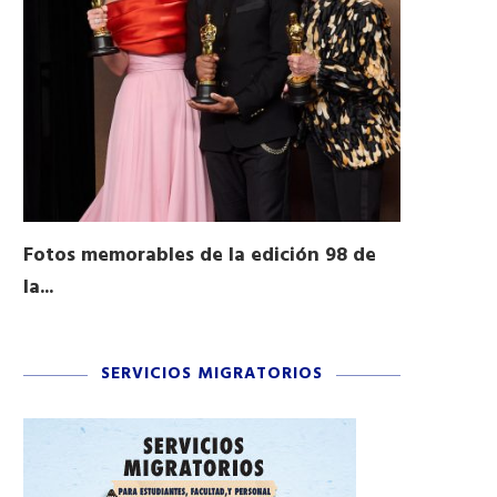
Fotos memorables de la edición 98 de
Honran a 
la...
Desfile...
03/16/2026
11/04/2025
SERVICIOS MIGRATORIOS