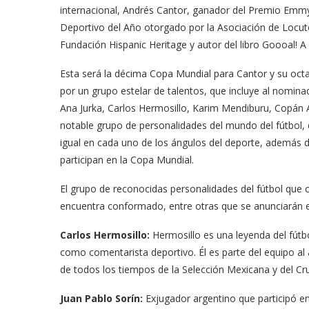
 en ‘Casi...
CDC claims...
internacional, Andrés Cantor, ganador del Premio Emm
Deportivo del Año otorgado por la Asociación de Locut
03/18/2026
Fundación Hispanic Heritage y autor del libro Goooal! A
Esta será la décima Copa Mundial para Cantor y su oc
por un grupo estelar de talentos, que incluye al nomi
Ana Jurka, Carlos Hermosillo, Karim Mendiburu, Copán Ál
notable grupo de personalidades del mundo del fútbol, 
igual en cada uno de los ángulos del deporte, además d
participan en la Copa Mundial.
El grupo de reconocidas personalidades del fútbol que
encuentra conformado, entre otras que se anunciarán e
Carlos Hermosillo:
Hermosillo es una leyenda del fútb
como comentarista deportivo. Él es parte del equipo a
de todos los tiempos de la Selección Mexicana y del Cru
Juan Pablo Sorín:
Exjugador argentino que participó en