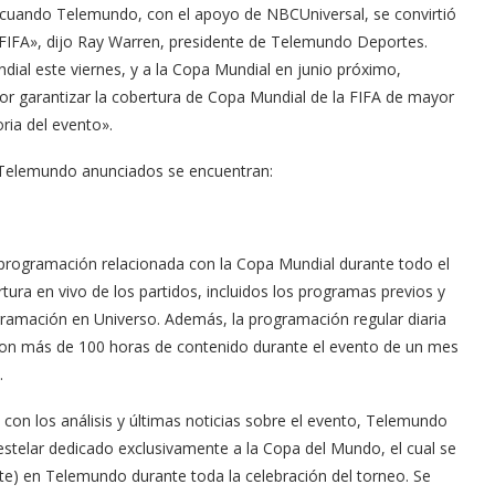
uando Telemundo, con el apoyo de NBCUniversal, se convirtió
 FIFA», dijo Ray Warren, presidente de Telemundo Deportes.
dial este viernes, y a la Copa Mundial en junio próximo,
 garantizar la cobertura de Copa Mundial de la FIFA de mayor
ria del evento».
e Telemundo anunciados se encuentran:
Arana recorren
Cuchicheos del Latin Grammy 2024
rogramación relacionada con la Copa Mundial durante todo el
11/20/2024
ura en vivo de los partidos, incluidos los programas previos y
ramación en Universo. Además, la programación regular diaria
on más de 100 horas de contenido durante el evento de un mes
.
 con los análisis y últimas noticias sobre el evento, Telemundo
stelar dedicado exclusivamente a la Copa del Mundo, el cual se
Este) en Telemundo durante toda la celebración del torneo. Se