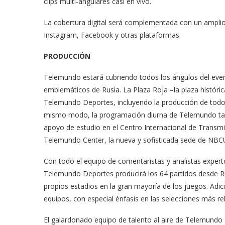
clips multi-angulares casi en vivo.
La cobertura digital será complementada con un ampli
Instagram, Facebook y otras plataformas.
PRODUCCIÓN
Telemundo estará cubriendo todos los ángulos del eve
emblemáticos de Rusia. La Plaza Roja –la plaza históri
Telemundo Deportes, incluyendo la producción de todos
mismo modo, la programación diurna de Telemundo ta
apoyo de estudio en el Centro Internacional de Transmi
Telemundo Center, la nueva y sofisticada sede de NBCU
Con todo el equipo de comentaristas y analistas expert
Telemundo Deportes producirá los 64 partidos desde Ru
propios estadios en la gran mayoría de los juegos. Adi
equipos, con especial énfasis en las selecciones más re
odarte habla sobre su
A former acting direc
El galardonado equipo de talento al aire de Telemundo