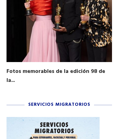
Fotos memorables de la edición 98 de
Honran a 
la...
Desfile...
03/16/2026
11/04/2025
SERVICIOS MIGRATORIOS