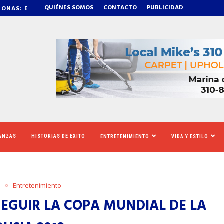
QUIÉNES SOMOS
CONTACTO
PUBLICIDAD
RÁS DE OZEMPIC
NEWSOM ASEGURA Q
NANZAS
HISTORIAS DE EXITO
ENTRETENIMIENTO
VIDA Y ESTILO
o
Entretenimiento
EGUIR LA COPA MUNDIAL DE LA