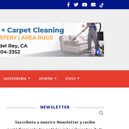
UE CALIFORNIA AUMENTARÁ EL SALARIO MÍNIMO
​REDADAS DE ICE SIEMBR
GASTRONOMÍA
OPINIÓN
OTROS
NEWSLETTER
Suscríbete a nuestro Newsletter y recibe