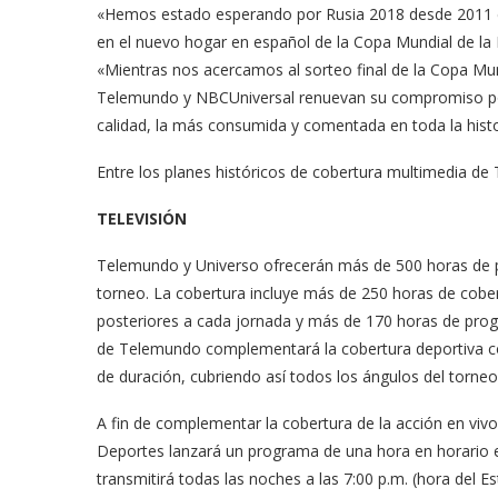
«Hemos estado esperando por Rusia 2018 desde 2011 c
en el nuevo hogar en español de la Copa Mundial de la
«Mientras nos acercamos al sorteo final de la Copa Mun
Telemundo y NBCUniversal renuevan su compromiso por
calidad, la más consumida y comentada en toda la histo
Entre los planes históricos de cobertura multimedia d
TELEVISIÓN
meras imágenes de ‘Velvet
Fabiola Guajardo e Iván 
Telemundo y Universo ofrecerán más de 500 horas de p
perio’
alfombra roja...
torneo. La cobertura incluye más de 250 horas de cobert
posteriores a cada jornada y más de 170 horas de prog
02/09/2025
de Telemundo complementará la cobertura deportiva c
de duración, cubriendo así todos los ángulos del torneo
A fin de complementar la cobertura de la acción en vivo
Deportes lanzará un programa de una hora en horario e
transmitirá todas las noches a las 7:00 p.m. (hora del 