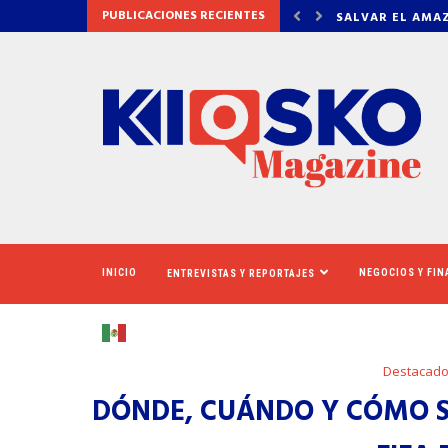
PUBLICACIONES RECIENTES
AMAZONAS: EL ECOSISTEMA EVIDENCIA QUE LA...
LA VERDAD DET
INICIO
NEGOCIOS Y FI
ENTREVISTAS Y REPORTAJES
Destacad
DÓNDE, CUÁNDO Y CÓMO S