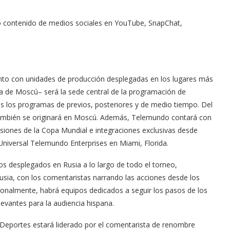
o contenido de medios sociales en YouTube, SnapChat,
nto con unidades de producción desplegadas en los lugares más
ca de Moscú– será la sede central de la programación de
 los programas de previos, posteriores y de medio tiempo. Del
mbién se originará en Moscú. Además, Telemundo contará con
siones de la Copa Mundial e integraciones exclusivas desde
niversal Telemundo Enterprises en Miami, Florida.
os desplegados en Rusia a lo largo de todo el torneo,
sia, con los comentaristas narrando las acciones desde los
cionalmente, habrá equipos dedicados a seguir los pasos de los
levantes para la audiencia hispana.
tor of the
 Deportes estará liderado por el comentarista de renombre