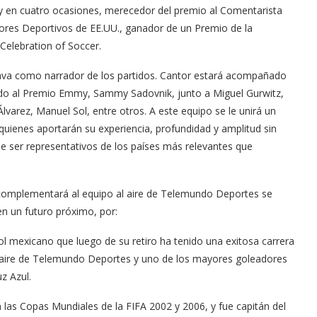
Tu voz importa ¡Sal a votar!
y en cuatro ocasiones, merecedor del premio al Comentarista
ores Deportivos de EE.UU., ganador de un Premio de la
11/03/2025
 Celebration of Soccer.
tava como narrador de los partidos. Cantor estará acompañado
nado al Premio Emmy, Sammy Sadovnik, junto a Miguel Gurwitz,
varez, Manuel Sol, entre otros. A este equipo se le unirá un
quienes aportarán su experiencia, profundidad y amplitud sin
e ser representativos de los países más relevantes que
 complementará al equipo al aire de Telemundo Deportes se
n un futuro próximo, por:
ol mexicano que luego de su retiro ha tenido una exitosa carrera
l aire de Telemundo Deportes y uno de los mayores goleadores
z Azul.
 las Copas Mundiales de la FIFA 2002 y 2006, y fue capitán del