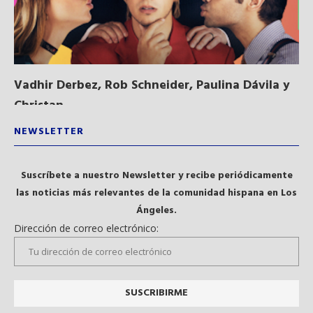
Vadhir Derbez, Rob Schneider, Paulina Dávila y
Du
Christan...
NEWSLETTER
Suscríbete a nuestro Newsletter y recibe periódicamente
las noticias más relevantes de la comunidad hispana en Los
Ángeles.
Dirección de correo electrónico: