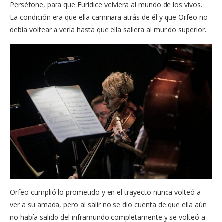
Perséfone, para que Eurídice volviera al mundo de los vivos.
La condición era que ella caminara atrás de él y que Orfeo no
debía voltear a verla hasta que ella saliera al mundo superior.
Orfeo cumplió lo prometido y en el trayecto nunca volteó a
ver a su amada, pero al salir no se dio cuenta de que ella aún
no había salido del inframundo completamente y se volteó a