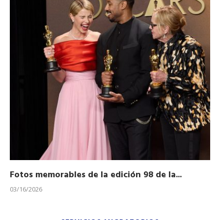
Fotos memorables de la edición 98 de la...
Ho
03/16/2026
11/