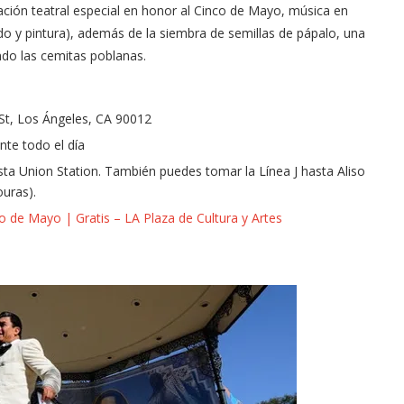
ción teatral especial en honor al Cinco de Mayo, música en
Tu voz importa ¡Sal a votar!
do y pintura), además de la siembra de semillas de pápalo, una
11/03/2025
ndo las cemitas poblanas.
 St, Los Ángeles, CA 90012
nte todo el día
sta Union Station. También puedes tomar la Línea J hasta Aliso
ouras).
co de Mayo | Gratis – LA Plaza de Cultura y Artes