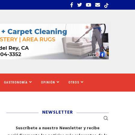
EMBRA ESTRÉS, INCERTIDUMBRE Y MIEDO...
CALIFORNIA SE MOVILIZ
GASTRONOMÍA
OPINIÓN
OTROS
NEWSLETTER
Suscríbete a nuestro Newsletter y recibe