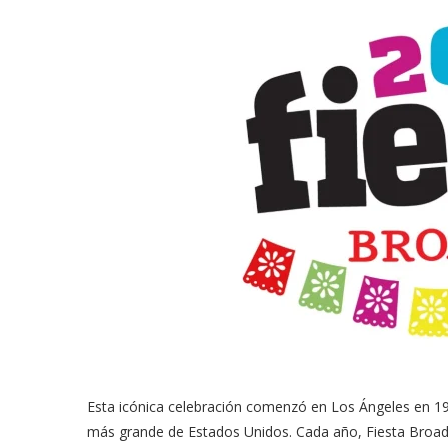
meras imágenes de ‘Velvet
Fabiola Guajardo e Iván 
perio’
alfombra roja...
02/09/2025
Esta icónica celebración comenzó en Los Ángeles en 1
más grande de Estados Unidos. Cada año, Fiesta Broad