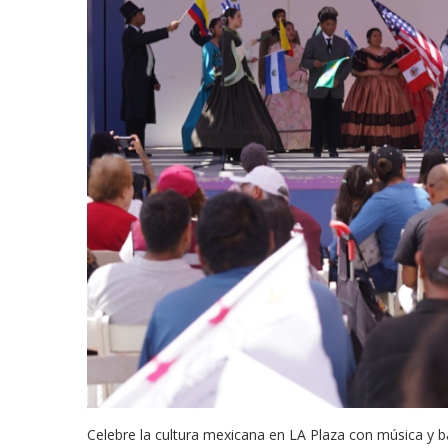
odarte habla sobre su
A former acting direc
Celebre la cultura mexicana en LA Plaza con música y bail