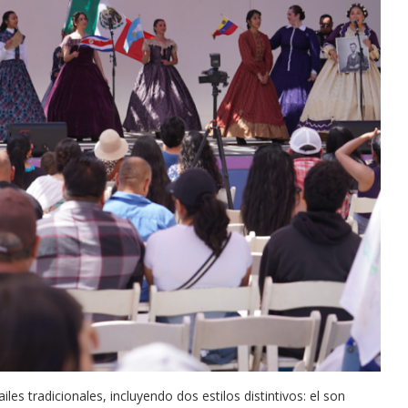
tor of the
es tradicionales, incluyendo dos estilos distintivos: el son