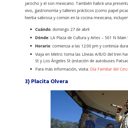
jarocho y el son mexicano. También habrá una presenta
 en ‘Casi...
CDC claims...
vivo, gastronomía y talleres prácticos (como papel pica
03/18/2026
hierba sabrosa y común en la cocina mexicana, incluye
Cuándo
: domingo 27 de abril
Dónde
: LA Plaza de Cultura y Artes – 501 N Main
Horario
: comienza a las 12:00 pm y continúa dura
Viaja en Metro: toma las Líneas A/B/D del tren ha
St y Los Ángeles St (estación de autobuses Patsa
Para más información, visita:
Día Familiar del Cin
3) Placita Olvera