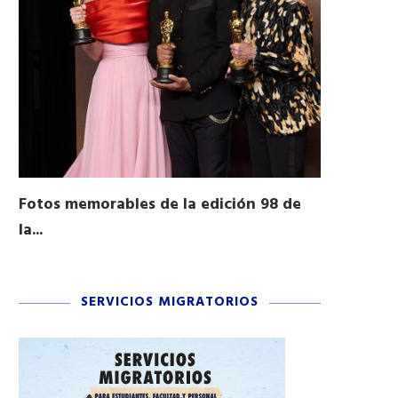
Fotos memorables de la edición 98 de
Honran a 
la...
Desfile...
03/16/2026
11/04/2025
SERVICIOS MIGRATORIOS