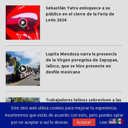
Sebastián Yatra enloquece a su
público en el cierre de la Feria de
León 2024
Lupita Mendoza narra la presencia
de la Virgen peregrina de Zapopan,
Jalisco, que se hizo presente en
desfile mexicano
Trabajadores latinos sobreviven a las
altas temperaturas
Este sitio web utiliza cookies para mejorar tu experiencia.
Asumiremos que estás de acuerdo con esto, pero puedes optar
por no aceptar si así lo deseas.
Aceptar
Leer más