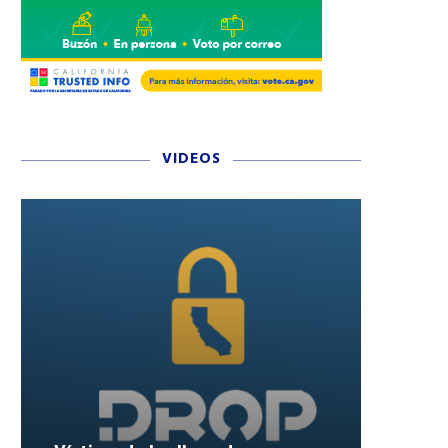
ANDY GARCÍA RECIBIRÁ EL
CATHERINE LAGA’AIA DE
REMIO A LA TRAYECTORIA DE
PELÍCULA MOANA EN
LOS...
DISNEYLAND RESORT
VIDEOS