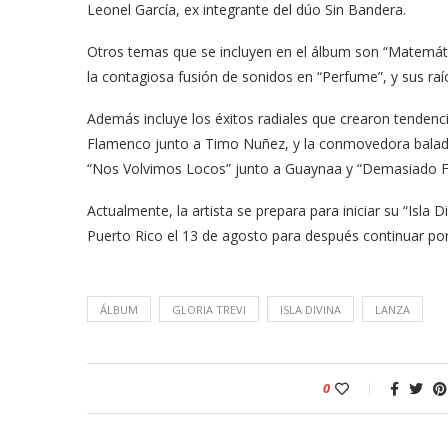
Leonel García, ex integrante del dúo Sin Bandera.
Otros temas que se incluyen en el álbum son “Matemátic
la contagiosa fusión de sonidos en “Perfume”, y sus ra
Además incluye los éxitos radiales que crearon tendenci
Flamenco junto a Timo Nuñez, y la conmovedora balad
“Nos Volvimos Locos” junto a Guaynaa y “Demasiado Fr
Actualmente, la artista se prepara para iniciar su “Isla 
meras imágenes de ‘Velvet
Fabiola Guajardo e Iván 
Puerto Rico el 13 de agosto para después continuar po
perio’
alfombra roja...
02/09/2025
ÁLBUM
GLORIA TREVI
ISLA DIVINA
LANZA
0