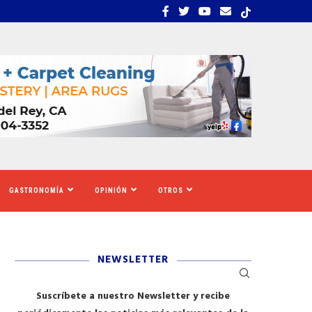
UE CALIFORNIA AUMENTARÁ EL SALARIO MÍNIMO
​REDADAS DE ICE SIEMBR
GASTRONOMÍA
OPINIÓN
OTROS
NEWSLETTER
Suscríbete a nuestro Newsletter y recibe