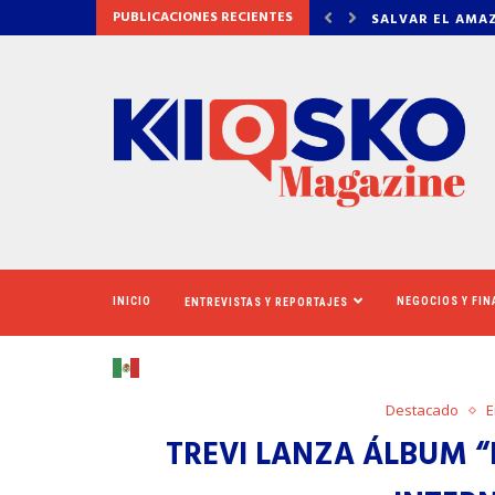
PUBLICACIONES RECIENTES
AMAZONAS: EL ECOSISTEMA EVIDENCIA QUE LA...
LA VERDAD DET
INICIO
NEGOCIOS Y FI
ENTREVISTAS Y REPORTAJES
Destacado
E
TREVI LANZA ÁLBUM “I