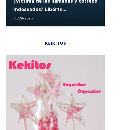
¿Víctima de las llamadas y correos
indeseados? Libérte...
Reclam
05/28/2026
05/27/202
KEIKITOS