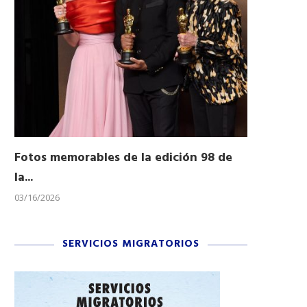
Fotos memorables de la edición 98 de
Honran a 
la...
Desfile...
03/16/2026
11/04/2025
SERVICIOS MIGRATORIOS