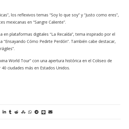
as”, los reflexivos temas “Soy lo que soy” y “Justo como eres”,
íces mexicanas en “Sangre Caliente”.
a en plataformas digitales “La Recaída”, tema inspirado por el
a “Ensayando Cómo Pedirte Perdón”. También cabe destacar,
ágiles”.
Divina World Tour” con una apertura histórica en el Coliseo de
Arana recorren
Cuchicheos del Latin Grammy 2024
r 40 ciudades más en Estados Unidos.
11/20/2024