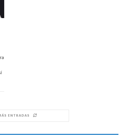
ra
Arana recorren
Cuchicheos del Latin Grammy 2024
í
11/20/2024
MÁS ENTRADAS