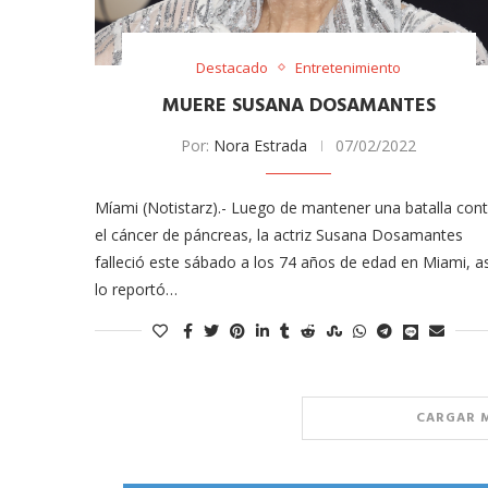
Destacado
Entretenimiento
MUERE SUSANA DOSAMANTES
Por:
Nora Estrada
07/02/2022
Míami (Notistarz).- Luego de mantener una batalla cont
el cáncer de páncreas, la actriz Susana Dosamantes
meras imágenes de ‘Velvet
Fabiola Guajardo e Iván 
falleció este sábado a los 74 años de edad en Miami, as
perio’
alfombra roja...
lo reportó…
02/09/2025
CARGAR 