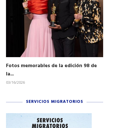
Fotos memorables de la edición 98 de
Honran a 
la...
Desfile...
03/16/2026
11/04/2025
SERVICIOS MIGRATORIOS