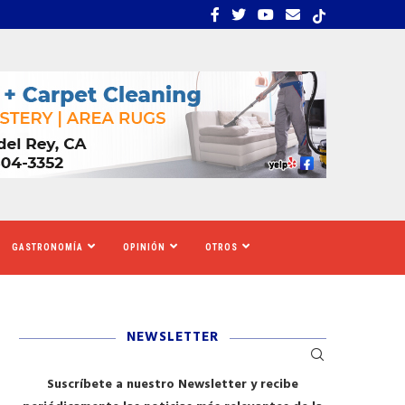
S TIGRES DEL NORTE, LILA...
LOS SOLICITANTES DE A
GASTRONOMÍA
OPINIÓN
OTROS
NEWSLETTER
Suscríbete a nuestro Newsletter y recibe