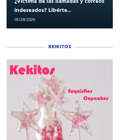
¿Víctima de las llamadas y correos
indeseados? Libérte...
Reclam
05/28/2026
05/27/202
KEIKITOS