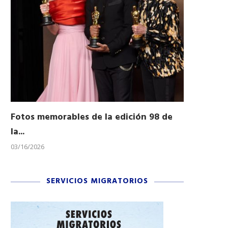
Fotos memorables de la edición 98 de
Honran a 
la...
Desfile...
03/16/2026
11/04/2025
SERVICIOS MIGRATORIOS