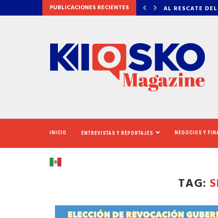
PUBLICACIONES RECIENTES
 DEL CINERAMA DOME
VADHIR DERBEZ,
INICIO
NEGOCIOS Y FI
ENTREVISTAS Y REPORTAJES
TAG:
S