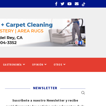
S TIGRES DEL NORTE, LILA...
LOS SOLICITANTES DE A
GASTRONOMÍA
OPINIÓN
OTROS
NEWSLETTER
Suscríbete a nuestro Newsletter y recibe