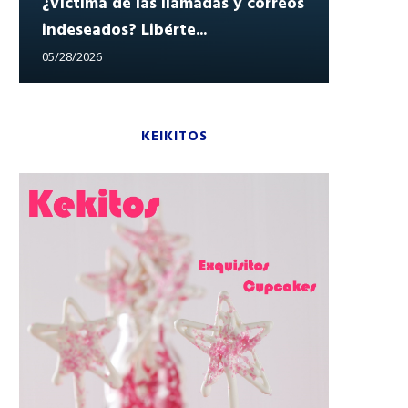
¿Víctima de las llamadas y correos
indeseados? Libérte...
Reclam
05/28/2026
05/27/202
KEIKITOS