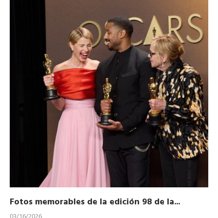
Fotos memorables de la edición 98 de la...
Ho
03/16/2026
11/