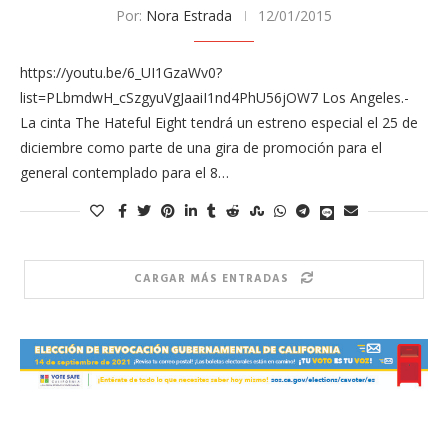
Por:
Nora Estrada
12/01/2015
https://youtu.be/6_UI1GzaWv0?
list=PLbmdwH_cSzgyuVgJaaiI1nd4PhU56jOW7 Los Angeles.-
La cinta The Hateful Eight tendrá un estreno especial el 25 de
diciembre como parte de una gira de promoción para el
general contemplado para el 8…
CARGAR MÁS ENTRADAS