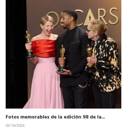
Fotos memorables de la edición 98 de la...
Ho
03/16/2026
11/