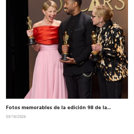
Fotos memorables de la edición 98 de la...
Ho
03/16/2026
11/