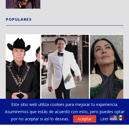
POPULARES
Este sitio web utiliza cookies para mejorar tu experiencia.
Asumiremos que estás de acuerdo con esto, pero puedes optar
por no aceptar si así lo deseas.
Aceptar
Leer más
Dudamel reúne a Los Tigres del Norte, Lila...
Sa