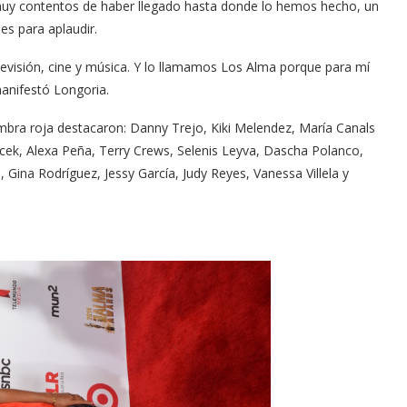
uy contentos de haber llegado hasta donde lo hemos hecho, un
es para aplaudir.
televisión, cine y música. Y lo llamamos Los Alma porque para mí
anifestó Longoria.
fombra roja destacaron: Danny Trejo, Kiki Melendez, María Canals
cek, Alexa Peña, Terry Crews, Selenis Leyva, Dascha Polanco,
 Gina Rodríguez, Jessy García, Judy Reyes, Vanessa Villela y
Arana recorren
Cuchicheos del Latin Grammy 2024
11/20/2024