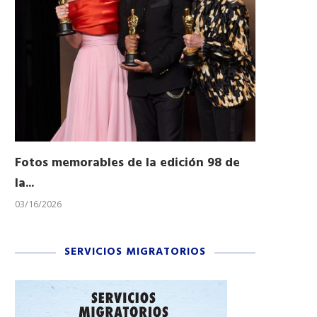
Fotos memorables de la edición 98 de
Honran a 
la...
Desfile...
03/16/2026
11/04/2025
SERVICIOS MIGRATORIOS