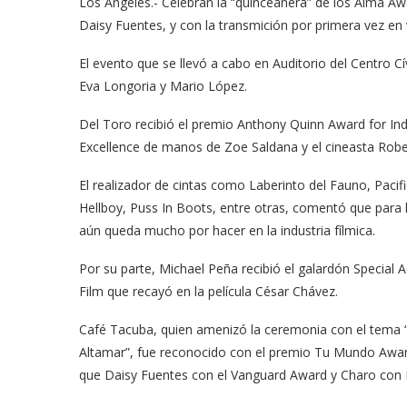
Los Ángeles.- Celebran la “quinceañera” de los Alma Aw
Daisy Fuentes, y con la transmición por primera vez 
El evento que se llevó a cabo en Auditorio del Centro 
Eva Longoria y Mario López.
Del Toro recibió el premio Anthony Quinn Award for Ind
Excellence de manos de Zoe Saldana y el cineasta Robe
El realizador de cintas como Laberinto del Fauno, Pacif
Hellboy, Puss In Boots, entre otras, comentó que para l
aún queda mucho por hacer en la industria fílmica.
Por su parte, Michael Peña recibió el galardón Special 
Film que recayó en la película César Chávez.
Café Tacuba, quien amenizó la ceremonia con el tema “
Altamar”, fue reconocido con el premio Tu Mundo Awar
que Daisy Fuentes con el Vanguard Award y Charo con 