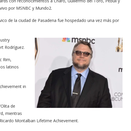
ards con reconocimientos a Charo, Guillermo del Toro, Pitbull y
en vivo por MSNBC y Mundo2.
Cívico de la ciudad de Pasadena fue hospedado una vez más por
ustry
rt Rodríguez.
ic Rim,
os latinos
Achievement in
Olita de
d, mientras
Ricardo Montalban Lifetime Achievement.