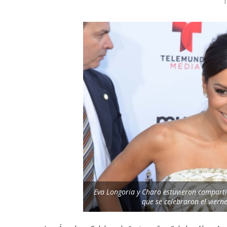
1
Eva Longoria y Charo estuvieron compart
que se celebraron el viern