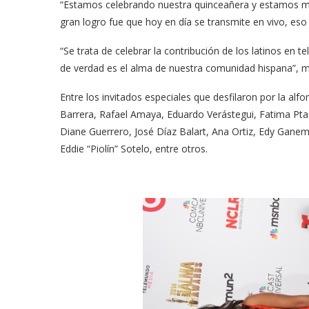
“Estamos celebrando nuestra quinceañera y estamos m
gran logro fue que hoy en día se transmite en vivo, eso 
“Se trata de celebrar la contribución de los latinos en 
de verdad es el alma de nuestra comunidad hispana”, m
Entre los invitados especiales que desfilaron por la al
Barrera, Rafael Amaya, Eduardo Verástegui, Fatima Pta
Diane Guerrero, José Díaz Balart, Ana Ortiz, Edy Ganem,
Eddie “Piolín” Sotelo, entre otros.
meras imágenes de ‘Velvet
Fabiola Guajardo e Iván 
perio’
alfombra roja...
02/09/2025