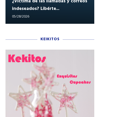
¿Víctima de las llamadas y correos
indeseados? Libérte...
Reclam
05/28/2026
05/27/202
KEIKITOS