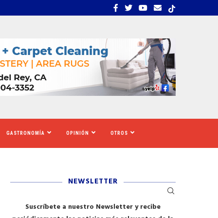
S TIGRES DEL NORTE, LILA...
LOS SOLICITANTES DE A
GASTRONOMÍA
OPINIÓN
OTROS
NEWSLETTER
Suscríbete a nuestro Newsletter y recibe