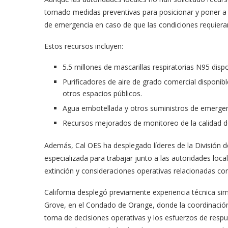
 en ‘Casi...
CDC claims...
tomado medidas preventivas para posicionar y poner a 
03/18/2026
de emergencia en caso de que las condiciones requiera
Estos recursos incluyen:
5.5 millones de mascarillas respiratorias N95 disp
Purificadores de aire de grado comercial disponib
otros espacios públicos.
Agua embotellada y otros suministros de emergencia
Recursos mejorados de monitoreo de la calidad de
Además, Cal OES ha desplegado líderes de la División 
especializada para trabajar junto a las autoridades loc
extinción y consideraciones operativas relacionadas co
California desplegó previamente experiencia técnica sim
Grove, en el Condado de Orange, donde la coordinación 
toma de decisiones operativas y los esfuerzos de respu