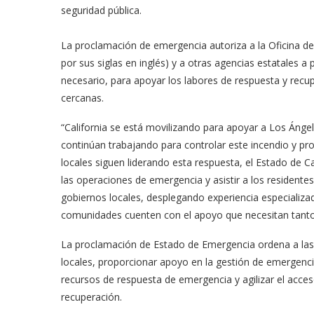
seguridad pública.
La proclamación de emergencia autoriza a la Oficina de
por sus siglas en inglés) y a otras agencias estatales a
necesario, para apoyar los labores de respuesta y recu
cercanas.
“California se está movilizando para apoyar a Los Áng
continúan trabajando para controlar este incendio y pr
meras imágenes de ‘Velvet
Fabiola Guajardo e Iván 
locales siguen liderando esta respuesta, el Estado de Ca
perio’
alfombra roja...
las operaciones de emergencia y asistir a los residen
gobiernos locales, desplegando experiencia especializad
02/09/2025
comunidades cuenten con el apoyo que necesitan tanto
La proclamación de Estado de Emergencia ordena a las
locales, proporcionar apoyo en la gestión de emergencia
recursos de respuesta de emergencia y agilizar el acce
recuperación.