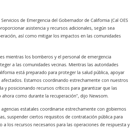
 Servicios de Emergencia del Gobernador de California (Cal OES
 proporcionar asistencia y recursos adicionales, según sea
peración, así como mitigar los impactos en las comunidades
eles mientras los bomberos y el personal de emergencia
oteger a las comunidades vecinas. Mientras las autoridades
Arana recorren
Cuchicheos del Latin Grammy 2024
lifornia está preparado para proteger la salud pública, apoyar
tes afectados. Estamos coordinando estrechamente con nuestros
11/20/2024
a y posicionando recursos críticos para garantizar que las
 ahora como durante la recuperación”, dijo Newsom.
 agencias estatales coordinarse estrechamente con gobiernos
s, suspender ciertos requisitos de contratación pública para
so a los recursos necesarios para las operaciones de respuesta y