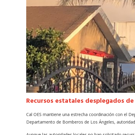
Recursos estatales desplegados de
Cal OES mantiene una estrecha coordinación con el D
Departamento de Bomberos de Los Ángeles, autoridades 
odarte habla sobre su
A former acting direc
Aunque las autoridades locales no han solicitado recur