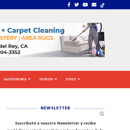
EMBRA ESTRÉS, INCERTIDUMBRE Y MIEDO...
CALIFORNIA SE MOVILIZ
GASTRONOMÍA
OPINIÓN
OTROS
NEWSLETTER
Suscríbete a nuestro Newsletter y recibe