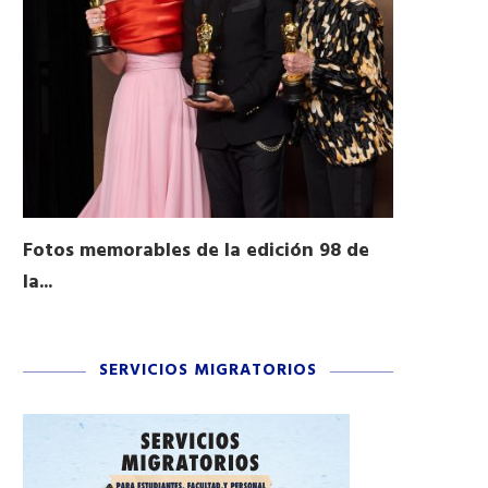
Fotos memorables de la edición 98 de
Honran a 
la...
Desfile...
03/16/2026
11/04/2025
SERVICIOS MIGRATORIOS