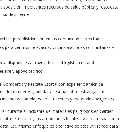
Tu voz importa ¡Sal a votar!
disposición importantes recursos de salud pública y respuesta
11/03/2025
n su despliegue.
onibles para distribución en las comunidades afectadas.
les para centros de evacuación, instalaciones comunitarias y
 disponibles a través de la red logística estatal.
l aire y apoyo técnico.
de Bomberos y Rescate Estatal con experiencia técnica
ales de bomberos y brindar asesoría sobre estrategias de
n incendios complejos en almacenes y materiales peligrosos.
ilar durante el incidente de materiales peligrosos en Garden
entre el estado y las autoridades locales ayudó a respaldar la
esta. Ese mismo enfoque colaborativo se está utilizando para