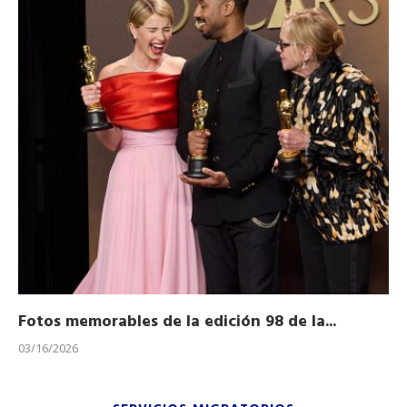
Fotos memorables de la edición 98 de la...
Ho
03/16/2026
11/