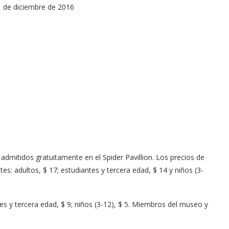
11 de diciembre de 2016
Arana recorren
Cuchicheos del Latin Grammy 2024
11/20/2024
itidos gratuitamente ​​en el Spider Pavillion. Los precios de
es: adultos, $ 17; estudiantes y tercera edad, $ 14 y niños (3-
tes y tercera edad, $ 9; niños (3-12), $ 5. Miembros del museo y