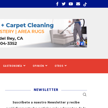
EMBRA ESTRÉS, INCERTIDUMBRE Y MIEDO...
CALIFORNIA SE MOVILIZ
GASTRONOMÍA
OPINIÓN
OTROS
NEWSLETTER
Suscríbete a nuestro Newsletter y recibe