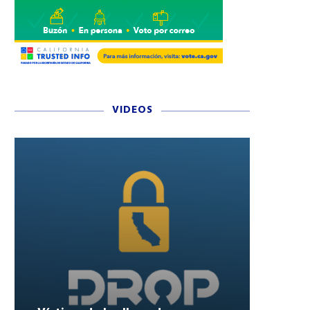
VIDEOS
A “L” QUE ABRIÓ EL CAMINO:
OFRECEN GAS A $1.99/G
LA HISTORIA QUE MUCHOS...
MAÑANA 9 DE JUNIO