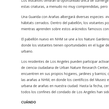
Los visitantes tendrán la oportunidad única de sumergirse
estas criaturas, a menudo no muy comprendidas, pero c
Una Guarida con Arañas albergará diversas especies -in
hábitats cerrados. Dentro del pabellón, los visitantes 
mientras aprenden sobre estos arácnidos famosos con l
El pabellón nuevo en NHM se une a los Nature Gardens a
donde los visitantes tienen oportunidades en el lugar d
urbano.
Los residentes de Los Angeles pueden participar activa
de ciencia ciudadana de Urban Nature Research Center, 
encuentren en sus propios hogares, jardines y barrios; ob
las arañas a NHM, en donde los científicos del Museo e
urbana de arañas en nuestra ciudad. Hasta la fecha, ce
todos los confines del condado de Los Angeles han sido
CUÁNDO