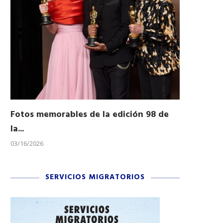
Fotos memorables de la edición 98 de
Honran a 
la...
Desfile...
03/16/2026
11/04/2025
SERVICIOS MIGRATORIOS