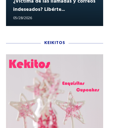
¿Víctima de las llamadas y correos
indeseados? Libérte...
Reclam
05/28/2026
05/27/202
KEIKITOS