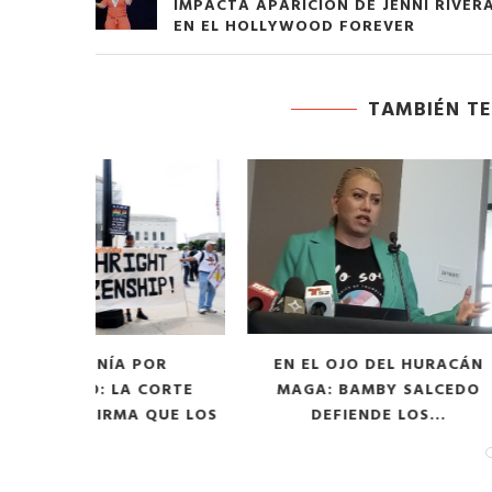
IMPACTA APARICIÓN DE JENNI RIVER
EN EL HOLLYWOOD FOREVER
TAMBIÉN TE
POR
EN EL OJO DEL HURACÁN
LAS N
 CORTE
MAGA: BAMBY SALCEDO
DEL TRÁM
 QUE LOS
DEFIENDE LOS...
CARD C
...