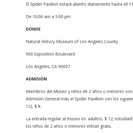
El Spider Pavilion estará abierto diariamente hasta ell 
De 10:00 am a 5:00 pm
DÓNDE
Natural History Museum of Los Angeles County
900 Exposition Boulevard
Los Angeles, CA 90007
meras imágenes de ‘Velvet
Fabiola Guajardo e Iván 
perio’
alfombra roja...
ADMISIÓN
02/09/2025
Miembros del Museo y niños de 2 años o menores son adm
Admisión General más el Spider Pavillion son los siguient
12), $ 8.
La entrada regular al museo es: adultos, $ 12; estudian
los niños de 2 años o menores entran gratis.