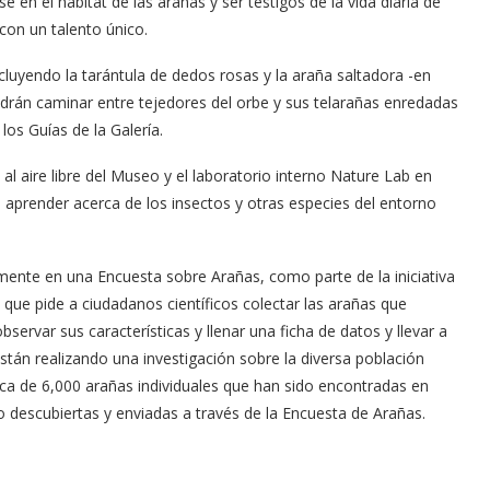
 en el hábitat de las arañas y ser testigos de la vida diaria de
on un talento único.
cluyendo la tarántula de dedos rosas y la araña saltadora -en
podrán caminar entre tejedores del orbe y sus telarañas enredadas
os Guías de la Galería.
l aire libre del Museo y el laboratorio interno Nature Lab en
e aprender acerca de los insectos y otras especies del entorno
mente en una Encuesta sobre Arañas, como parte de la iniciativa
que pide a ciudadanos científicos colectar las arañas que
servar sus características y llenar una ficha de datos y llevar a
stán realizando una investigación sobre la diversa población
rca de 6,000 arañas individuales que han sido encontradas en
 descubiertas y enviadas a través de la Encuesta de Arañas.