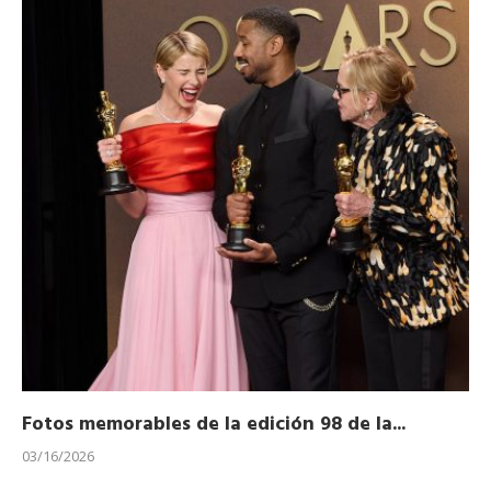
Fotos memorables de la edición 98 de la...
Ho
03/16/2026
11/