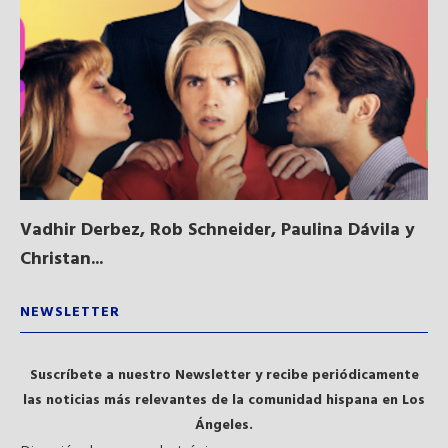
Vadhir Derbez, Rob Schneider, Paulina Dávila y
Du
Christan...
NEWSLETTER
Suscríbete a nuestro Newsletter y recibe periódicamente
las noticias más relevantes de la comunidad hispana en Los
Ángeles.