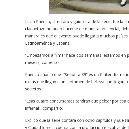
odarte habla sobre su
A former acting direc
 en ‘Casi...
CDC claims...
03/18/2026
Lucía Puenzo, directora y guionista de la serie, fue la e
claquetazo no pudo hacerse de manera presencial, debi
manera es que el evento puede llegar a muchos países
Latinoamérica y España.
“Empezamos a filmar hace dos semanas, estamos en ple
meses», comentó.
Puenzo añadió que “Señorita 89” es un thriller dramát
misas que llegan a un certamen de belleza que llegan a
secretos.
“Esas cuatro concursantes tendrán que pelear por esa co
infernal”, compartió.
Explicó que la serie contará con ocho capítulos y que
y Ciudad Juárez, cuenta con la producción ejecutiva de 