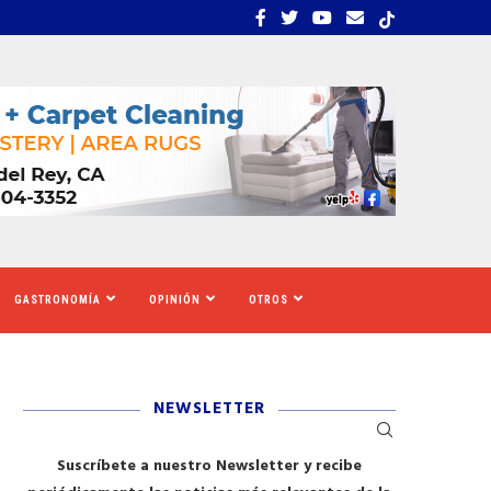
ILIZA PARA PROTEGER A LAS COMUNIDADES...
EL TRI INICIA SU GIRA “
GASTRONOMÍA
OPINIÓN
OTROS
NEWSLETTER
Suscríbete a nuestro Newsletter y recibe