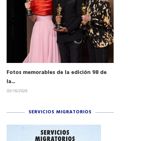
Fotos memorables de la edición 98 de
Honran a 
la...
Desfile...
03/16/2026
11/04/2025
SERVICIOS MIGRATORIOS