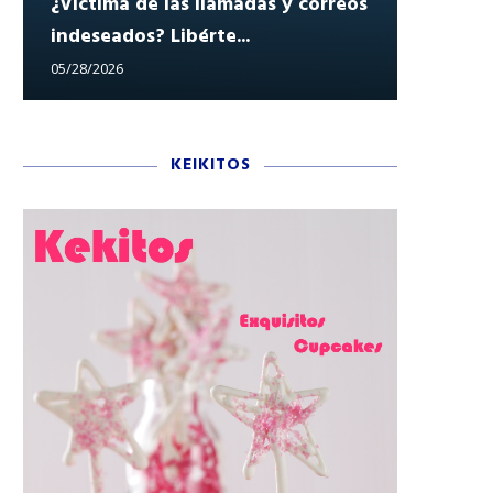
¿Víctima de las llamadas y correos
indeseados? Libérte...
Reclam
05/28/2026
05/27/202
KEIKITOS