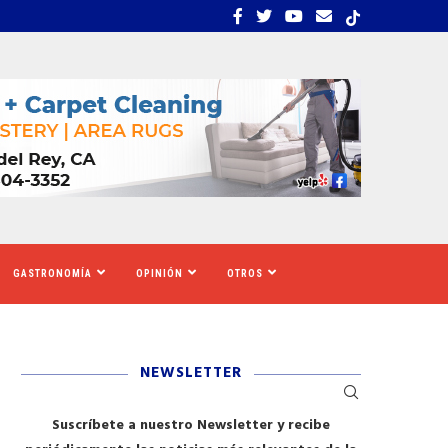
S TIGRES DEL NORTE, LILA...
LOS SOLICITANTES DE A
GASTRONOMÍA
OPINIÓN
OTROS
NEWSLETTER
Suscríbete a nuestro Newsletter y recibe