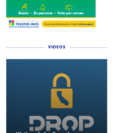
VIDEOS
EL FORD MUSTANG SIGUE
TOYOTA GR COROLLA 20
SIENDO EL REY DE LOS
FIABLE Y RÁPIDO CON AL
AUTOS...
PRESTACIONES