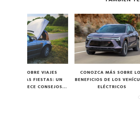
IAJES
CONOZCA MÁS SOBRE LOS
EL NUE
TAS: UN
BENEFICIOS DE LOS VEHÍCULOS
OUTLANDER
NSEJOS...
ELÉCTRICOS
LI