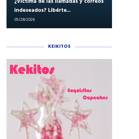
¿Víctima de las llamadas y correos
indeseados? Libérte...
Reclam
05/28/2026
05/27/202
KEIKITOS