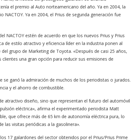
tenía el premio al Auto norteamericano del año. Ya en 2004, la
ño NACTOY. Ya en 2004, el Prius de segunda generación fue
el NACTOY estén de acuerdo en que los nuevos Prius y Prius
e estilo atractivo y eficiencia líder en la industria ponen al
nte del grupo de Marketing de Toyota. «Después de casi 25 años,
s clientes una gran opción para reducir sus emisiones de
Arana recorren
Cuchicheos del Latin Grammy 2024
ime se ganó la admiración de muchos de los periodistas o jurados.
11/20/2024
ncia y el ahorro de combustible.
 de atractivo diseño, sino que representan el futuro del automóvil
opulsión eléctrica», afirma el experimentado periodista Matt
le, que ofrece más de 65 km de autonomía eléctrica pura, lo
e las visitas periódicas a la gasolinera».
os 17 galardones del sector obtenidos por el Prius/Prius Prime