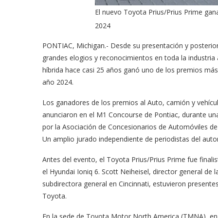
El nuevo Toyota Prius/Prius Prime gan
2024
PONTIAC, Michigan.- Desde su presentación y posterior
grandes elogios y reconocimientos en toda la industria a
híbrida hace casi 25 años ganó uno de los premios más 
año 2024.
Los ganadores de los premios al Auto, camión y vehícu
anunciaron en el M1 Concourse de Pontiac, durante una
por la Asociación de Concesionarios de Automóviles de 
Un amplio jurado independiente de periodistas del au
Antes del evento, el Toyota Prius/Prius Prime fue finali
el Hyundai Ioniq 6. Scott Neiheisel, director general de
subdirectora general en Cincinnati, estuvieron present
Toyota.
En la sede de Toyota Motor North America (TMNA), en Pl