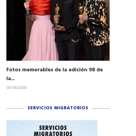
Fotos memorables de la edición 98 de
Honran a 
la...
Desfile...
03/16/2026
11/04/2025
SERVICIOS MIGRATORIOS