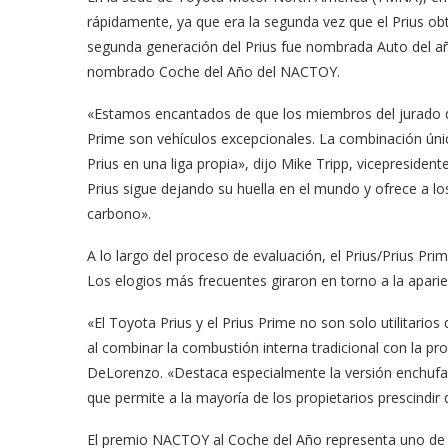
rápidamente, ya que era la segunda vez que el Prius ob
segunda generación del Prius fue nombrada Auto del a
nombrado Coche del Año del NACTOY.
«Estamos encantados de que los miembros del jurado d
Prime son vehículos excepcionales. La combinación única d
Prius en una liga propia», dijo Mike Tripp, vicepreside
Prius sigue dejando su huella en el mundo y ofrece a lo
carbono».
meras imágenes de ‘Velvet
Fabiola Guajardo e Iván 
perio’
alfombra roja...
A lo largo del proceso de evaluación, el Prius/Prius Pr
Los elogios más frecuentes giraron en torno a la aparie
02/09/2025
«El Toyota Prius y el Prius Prime no son solo utilitarios
al combinar la combustión interna tradicional con la pr
DeLorenzo. «Destaca especialmente la versión enchufab
que permite a la mayoría de los propietarios prescindir d
El premio NACTOY al Coche del Año representa uno de l