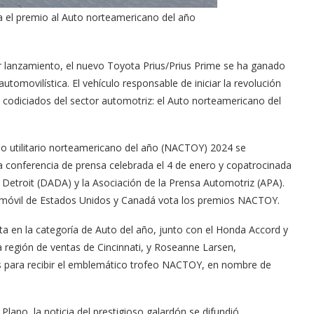
a el premio al Auto norteamericano del año
 lanzamiento, el nuevo Toyota Prius/Prius Prime se ha ganado
utomovilística. El vehículo responsable de iniciar la revolución
codiciados del sector automotriz: el Auto norteamericano del
lo utilitario norteamericano del año (NACTOY) 2024 se
 conferencia de prensa celebrada el 4 de enero y copatrocinada
Detroit (DADA) y la Asociación de la Prensa Automotriz (APA).
tomóvil de Estados Unidos y Canadá vota los premios NACTOY.
sta en la categoría de Auto del año, junto con el Honda Accord y
 la región de ventas de Cincinnati, y Roseanne Larsen,
es para recibir el emblemático trofeo NACTOY, en nombre de
ano, la noticia del prestigioso galardón se difundió