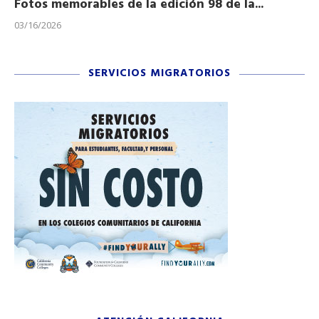
Fotos memorables de la edición 98 de la...
Ho
03/16/2026
11/
SERVICIOS MIGRATORIOS