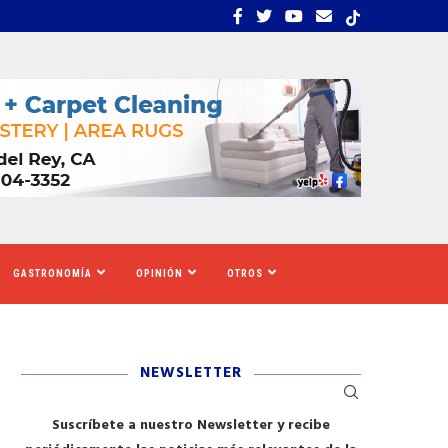
EMBRA ESTRÉS, INCERTIDUMBRE Y MIEDO...
CALIFORNIA SE MOVILIZ
GASTRONOMÍA
OPINIÓN
OTROS
NEWSLETTER
Suscríbete a nuestro Newsletter y recibe