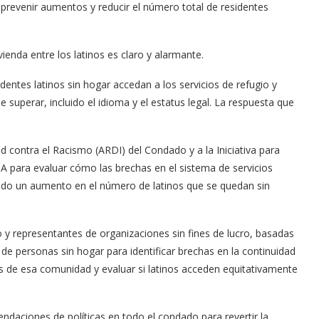
 prevenir aumentos y reducir el número total de residentes
vienda entre los latinos es claro y alarmante.
entes latinos sin hogar accedan a los servicios de refugio y
e superar, incluido el idioma y el estatus legal. La respuesta que
ad contra el Racismo (ARDI) del Condado y a la Iniciativa para
Arana recorren
Cuchicheos del Latin Grammy 2024
 para evaluar cómo las brechas en el sistema de servicios
11/20/2024
do un aumento en el número de latinos que se quedan sin
y representantes de organizaciones sin fines de lucro, basadas
s de personas sin hogar para identificar brechas en la continuidad
es de esa comunidad y evaluar si latinos acceden equitativamente
endaciones de políticas en todo el condado para revertir la