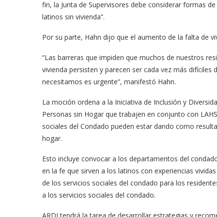
fin, la Junta de Supervisores debe considerar formas de
latinos sin vivienda”.
Por su parte, Hahn dijo que el aumento de la falta de vi
“Las barreras que impiden que muchos de nuestros resid
vivienda persisten y parecen ser cada vez más difíciles d
necesitamos es urgente”, manifestó Hahn.
La moción ordena a la Iniciativa de Inclusión y Diversid
meras imágenes de ‘Velvet
Fabiola Guajardo e Iván 
Personas sin Hogar que trabajen en conjunto con LAHSA
perio’
alfombra roja...
sociales del Condado pueden estar dando como resulta
hogar.
02/09/2025
Esto incluye convocar a los departamentos del condado 
en la fe que sirven a los latinos con experiencias vivida
de los servicios sociales del condado para los resident
a los servicios sociales del condado.
ARDI tendrá la tarea de desarrollar estrategias y recom