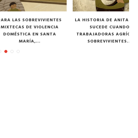
tor of the
Tu voz importa ¡Sal a votar!
11/03/2025
 SOBREVIVIENTES
LA HISTORIA DE ANITA: ¿QUÉ
L
S DE VIOLENCIA
SUCEDE CUANDO
TICA EN SANTA
TRABAJADORAS AGRÍCOLAS
MARÍA,...
SOBREVIVIENTES...