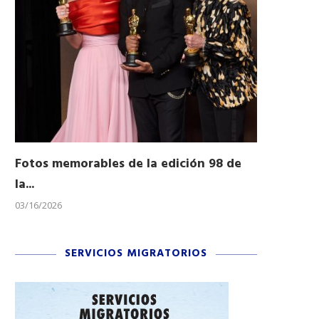
Fotos memorables de la edición 98 de
Honran a 
la...
Desfile...
03/16/2026
11/04/2025
SERVICIOS MIGRATORIOS