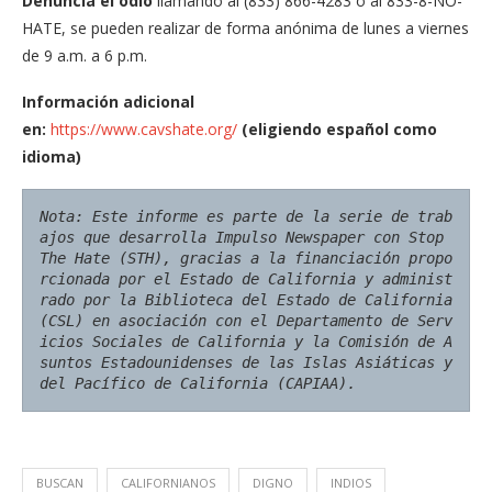
Denuncia el odio
llamando al (833) 866-4283 o al 833-8-NO-
HATE, se pueden realizar de forma anónima de lunes a viernes
de 9 a.m. a 6 p.m.
Información adicional
en:
https://www.cavshate.org/
(eligiendo español como
idioma)
Nota: Este informe es parte de la serie de trab
ajos que desarrolla Impulso Newspaper con Stop 
The Hate (STH), gracias a la financiación propo
rcionada por el Estado de California y administ
rado por la Biblioteca del Estado de California 
(CSL) en asociación con el Departamento de Serv
icios Sociales de California y la Comisión de A
suntos Estadounidenses de las Islas Asiáticas y 
del Pacífico de California (CAPIAA).
BUSCAN
CALIFORNIANOS
DIGNO
INDIOS