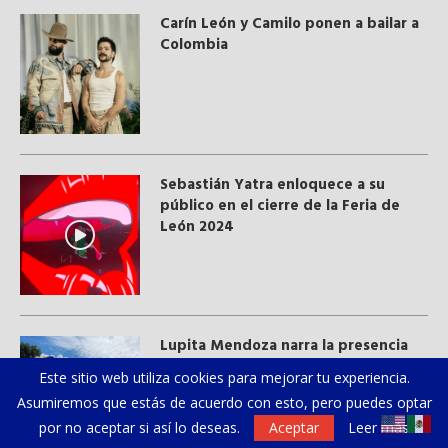
Carín León y Camilo ponen a bailar a
Colombia
Sebastián Yatra enloquece a su
público en el cierre de la Feria de
León 2024
Lupita Mendoza narra la presencia
de la Virgen peregrina de Zapopan,
Este sitio web utiliza cookies para mejorar tu experiencia.
Jalisco, que se hizo presente en
Asumiremos que estás de acuerdo con esto, pero puedes optar
desfile mexicano
por no aceptar si así lo deseas.
Aceptar
Leer más