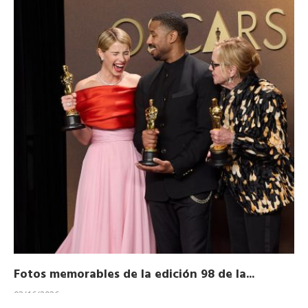
Fotos memorables de la edición 98 de la...
Ho
03/16/2026
11/