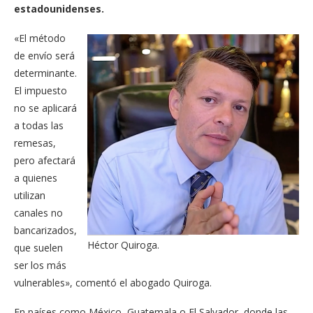
estadounidenses.
«El método
de envío será
determinante.
El impuesto
no se aplicará
a todas las
remesas,
pero afectará
a quienes
utilizan
canales no
bancarizados,
Héctor Quiroga.
que suelen
ser los más
vulnerables», comentó el abogado Quiroga.
En países como México, Guatemala o El Salvador, donde las