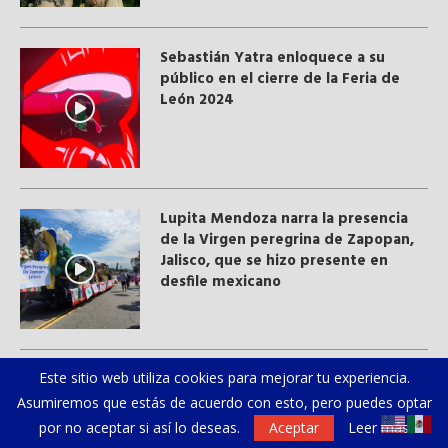
Sebastián Yatra enloquece a su
público en el cierre de la Feria de
León 2024
Lupita Mendoza narra la presencia
de la Virgen peregrina de Zapopan,
Jalisco, que se hizo presente en
desfile mexicano
Este sitio web utiliza cookies para mejorar tu experiencia.
Trabajadores latinos sobreviven a las
altas temperaturas
Asumiremos que estás de acuerdo con esto, pero puedes optar
por no aceptar si así lo deseas.
Aceptar
Leer más