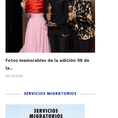
Fotos memorables de la edición 98 de
Honran a 
la...
Desfile...
03/16/2026
11/04/2025
SERVICIOS MIGRATORIOS