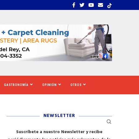
S TIGRES DEL NORTE, LILA...
LOS SOLICITANTES DE A
GASTRONOMÍA
OPINIÓN
OTROS
NEWSLETTER
Suscríbete a nuestro Newsletter y recibe