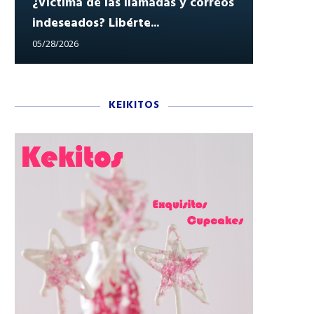
¿Víctima de las llamadas y correos
indeseados? Libérte...
Reclam
05/28/2026
05/27/202
KEIKITOS