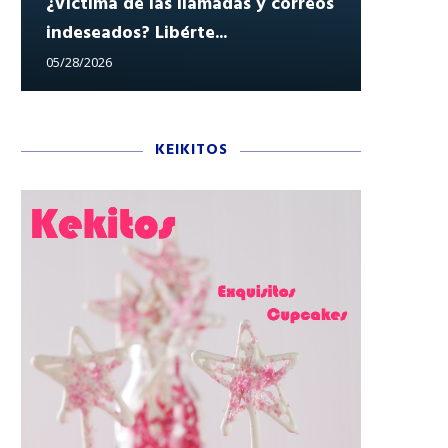
¿Víctima de las llamadas y correos
indeseados? Libérte...
Reclam
05/28/2026
05/27/202
KEIKITOS