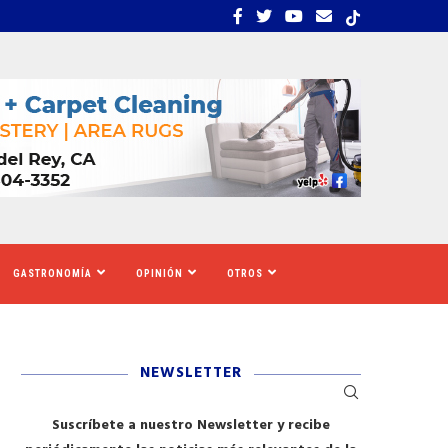
EMBRA ESTRÉS, INCERTIDUMBRE Y MIEDO...
CALIFORNIA SE MOVILIZ
GASTRONOMÍA
OPINIÓN
OTROS
NEWSLETTER
Suscríbete a nuestro Newsletter y recibe