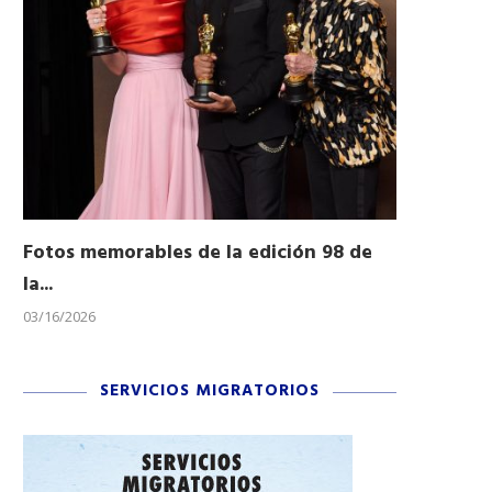
Fotos memorables de la edición 98 de
Honran a 
la...
Desfile...
03/16/2026
11/04/2025
SERVICIOS MIGRATORIOS