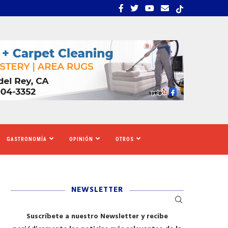
UE CALIFORNIA AUMENTARÁ EL SALARIO MÍNIMO
​REDADAS DE ICE SIEMBR
GASTRONOMÍA
OPINIÓN
OTROS
NEWSLETTER
Suscríbete a nuestro Newsletter y recibe