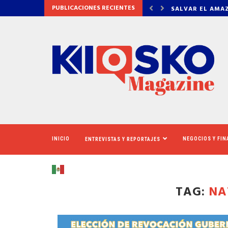
PUBLICACIONES RECIENTES
AMAZONAS: EL ECOSISTEMA EVIDENCIA QUE LA...
LA VERDAD DET
INICIO
NEGOCIOS Y FI
ENTREVISTAS Y REPORTAJES
TAG:
NA