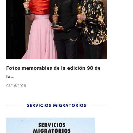
Fotos memorables de la edición 98 de
Honran a 
la...
Desfile...
03/16/2026
11/04/2025
SERVICIOS MIGRATORIOS