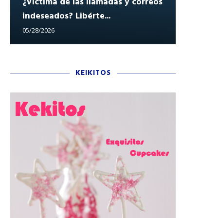
¿Víctima de las llamadas y correos
indeseados? Libérte...
Reclam
05/28/2026
05/27/202
KEIKITOS