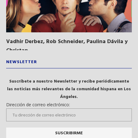
Vadhir Derbez, Rob Schneider, Paulina Dávila y
Du
Christan...
NEWSLETTER
Suscríbete a nuestro Newsletter y recibe periódicamente
las noticias más relevantes de la comunidad hispana en Los
Ángeles.
Dirección de correo electrónico: