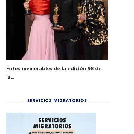
Fotos memorables de la edición 98 de
Honran a 
la...
Desfile...
03/16/2026
11/04/2025
SERVICIOS MIGRATORIOS