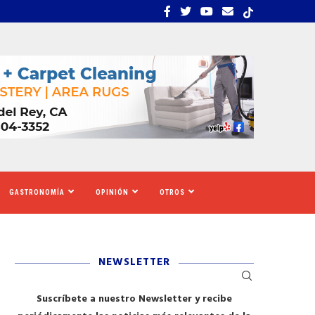
EMBRA ESTRÉS, INCERTIDUMBRE Y MIEDO...
CALIFORNIA SE MOVILIZ
GASTRONOMÍA
OPINIÓN
OTROS
NEWSLETTER
Suscríbete a nuestro Newsletter y recibe