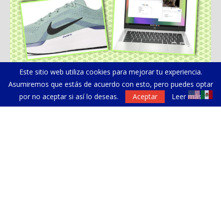
Este sitio web utiliza cookies para mejorar tu experiencia.
Asumiremos que estás de acuerdo con esto, pero puedes optar
por no aceptar si así lo deseas.
Aceptar
Leer más
Amazon recomienda recursos a familias
Al
hispanas de California...
NEWSLETTER
Suscríbete a nuestro Newsletter y recibe periódicamente
las noticias más relevantes de la comunidad hispana en Los