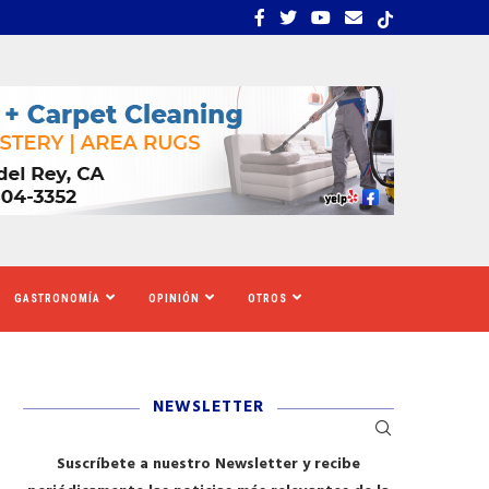
EMBRA ESTRÉS, INCERTIDUMBRE Y MIEDO...
CALIFORNIA SE MOVILIZ
GASTRONOMÍA
OPINIÓN
OTROS
NEWSLETTER
Suscríbete a nuestro Newsletter y recibe