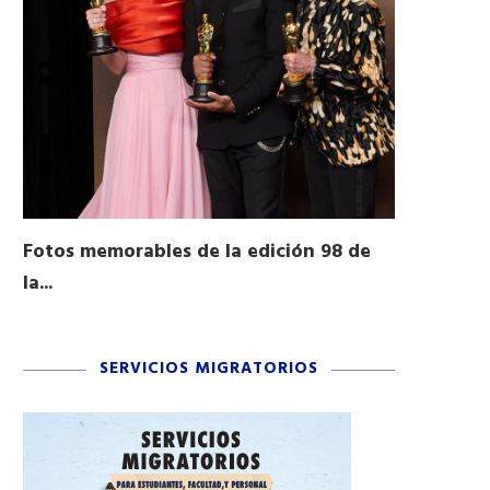
Fotos memorables de la edición 98 de
Honran a 
la...
Desfile...
03/16/2026
11/04/2025
SERVICIOS MIGRATORIOS