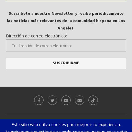
Suscríbete a nuestro Newsletter y recibe periódicamente
las noticias más relevantes de la comunidad hispana en Los
Ángeles.
Dirección de correo electrónico:
Galeria
Videos
Este sitio web utiliza cookies para mejorar tu experiencia.
Asumiremos que estás de acuerdo con esto, pero puedes optar