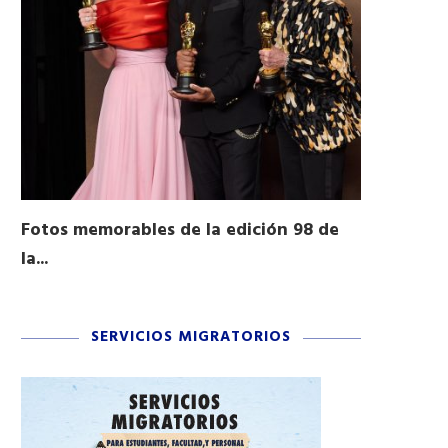
Fotos memorables de la edición 98 de
Honran a 
la...
Desfile...
03/16/2026
11/04/2025
SERVICIOS MIGRATORIOS