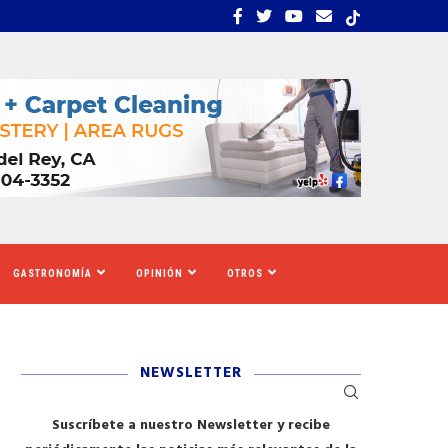
EMBRA ESTRÉS, INCERTIDUMBRE Y MIEDO...
CALIFORNIA SE MOVILIZ
GASTRONOMÍA
OPINIÓN
OTROS
NEWSLETTER
Suscríbete a nuestro Newsletter y recibe