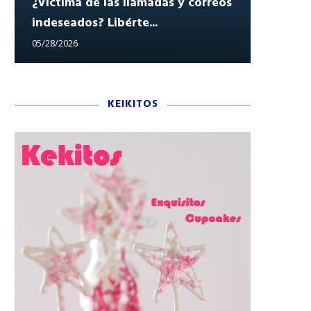
¿Víctima de las llamadas y correos
indeseados? Libérte...
Reclam
05/28/2026
05/27/202
KEIKITOS