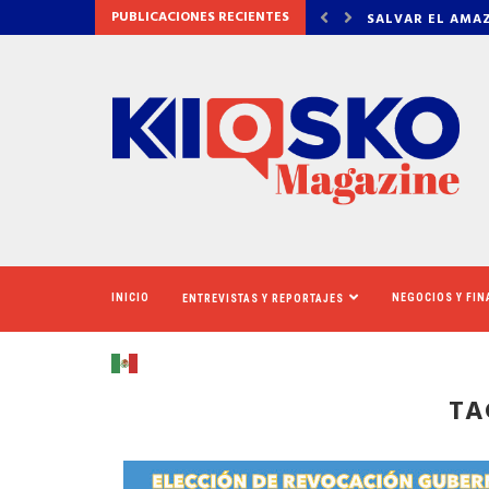
PUBLICACIONES RECIENTES
AMAZONAS: EL ECOSISTEMA EVIDENCIA QUE LA...
LA VERDAD DET
INICIO
NEGOCIOS Y FI
ENTREVISTAS Y REPORTAJES
TA