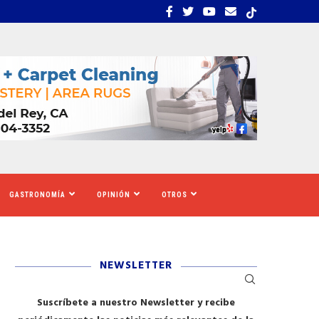
UE CALIFORNIA AUMENTARÁ EL SALARIO MÍNIMO
​REDADAS DE ICE SIEMBR
GASTRONOMÍA
OPINIÓN
OTROS
NEWSLETTER
Suscríbete a nuestro Newsletter y recibe