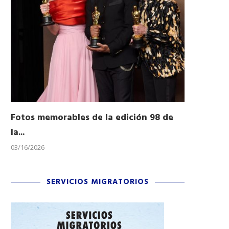
Fotos memorables de la edición 98 de
Honran a 
la...
Desfile...
03/16/2026
11/04/2025
SERVICIOS MIGRATORIOS