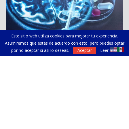
Este sitio web utiliza cookies para mejorar tu experiencia.
Asumiremos que estás de acuerdo con esto, pero puedes optar
La verdad detrás de Ozempic
Ne
por no aceptar si así lo deseas.
Aceptar
Leer más
sa
NEWSLETTER
Suscríbete a nuestro Newsletter y recibe periódicamente
las noticias más relevantes de la comunidad hispana en Los
Ángeles.
Dirección de correo electrónico: