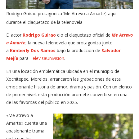
Rodrigo Guirao protagoniza ‘Me Atrevo a Amarte’, aqui
durante el claquetazo de la telenovela
El actor
Rodrigo Guirao
dio el claquetazo oficial de
Me Atrevo
a Amarte
, la nueva telenovela que protagoniza junto
a
Kimberly Dos Ramos
bajo la producción de
Salvador
Mejía
para
TelevisaUnivision
.
En una locación emblemática ubicada en el municipio de
Xochitepec, Morelos, arrancaron las grabaciones de esta
emocionante historia de amor, drama y pasión. Con un elenco
de primer nivel, esta producción promete convertirse en una
de las favoritas del público en 2025.
«Me atrevo a
Amarte» cuenta una
apasionante trama
en la que los