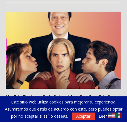
Vadhir Derbez, Rob Schneider, Paulina Dávila y
Du
Este sitio web utiliza cookies para mejorar tu experiencia.
Christan...
Asumiremos que estás de acuerdo con esto, pero puedes optar
por no aceptar si así lo deseas.
Aceptar
Leer más
NEWSLETTER