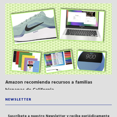
Amazon recomienda recursos a familias
Al
hispanas de California...
NEWSLETTER
Suscríbete a nuestro Newsletter y recibe periódicamente