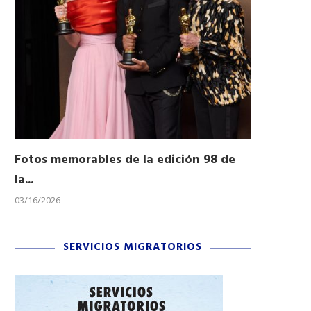
Fotos memorables de la edición 98 de
Honran a 
la...
Desfile...
03/16/2026
11/04/2025
SERVICIOS MIGRATORIOS