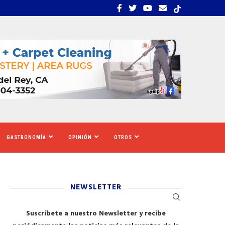
UE CALIFORNIA AUMENTARÁ EL SALARIO MÍNIMO
​REDADAS DE ICE SIEMBR
GASTRONOMÍA
OPINIÓN
OTROS
NEWSLETTER
Suscríbete a nuestro Newsletter y recibe