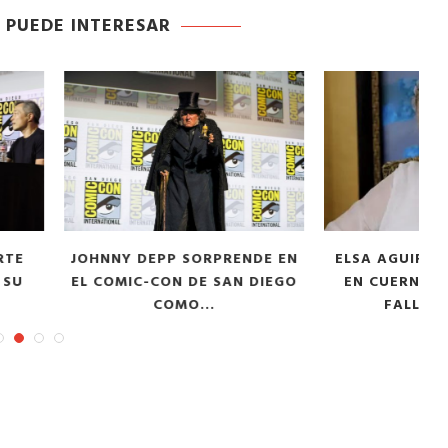
tor of the
 PUEDE INTERESAR
Tu voz importa ¡Sal a votar!
11/03/2025
EPP SORPRENDE EN
ELSA AGUIRRE SERÁ VELADA
CON DE SAN DIEGO
EN CUERNAVACA TRAS SU
P
COMO...
FALLECIMIENTO