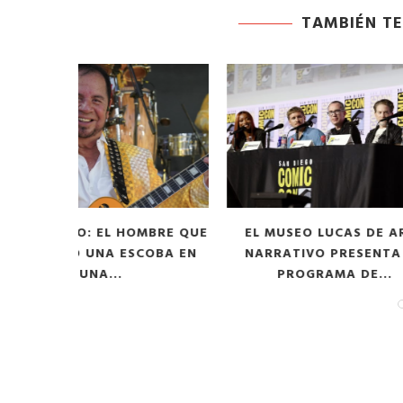
odarte habla sobre su
A former acting direc
TAMBIÉN TE
 en ‘Casi...
CDC claims...
03/18/2026
OMBRE QUE
EL MUSEO LUCAS DE ARTE
JOHNNY D
COBA EN
NARRATIVO PRESENTA SU
EL COMIC-
PROGRAMA DE...