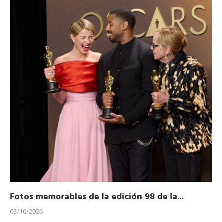
Fotos memorables de la edición 98 de la...
Ho
03/16/2026
11/