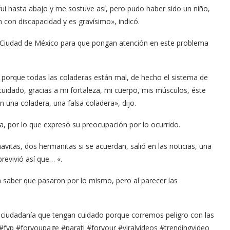
fui hasta abajo y me sostuve así, pero pudo haber sido un niño,
 con discapacidad y es gravísimo», indicó.
la Ciudad de México para que pongan atención en este problema
d porque todas las coladeras están mal, de hecho el sistema de
idado, gracias a mi fortaleza, mi cuerpo, mis músculos, éste
n una coladera, una falsa coladera», dijo.
Arana recorren
Cuchicheos del Latin Grammy 2024
a, por lo que expresó su preocupación por lo ocurrido.
11/20/2024
itas, dos hermanitas si se acuerdan, salió en las noticias, una
revivió así que… «.
n saber que pasaron por lo mismo, pero al parecer las
la ciudadanía que tengan cuidado porque corremos peligro con las
 #fyp #foryoupage #parati #foryour #viralvideos #trendingvideo