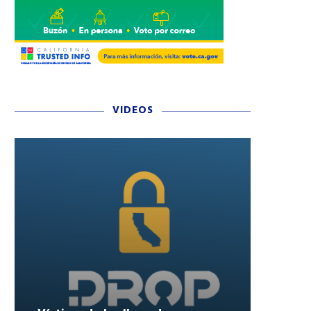
VIDEOS
CATHERINE LAGA’AIA DE LA
«¿Y SI SÍ?»: MEXICANO C
PELÍCULA MOANA EN
ÁLBUM INSPIRADO EN E
DISNEYLAND RESORT
MUNDIAL...