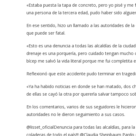
«Estaba puesta la tapa de concreto, pero yo pisé y me 
una persona de la tercera edad, pudo haber sido alguien
En ese sentido, hizo un llamado a las autoridades de 
que puede ser fatal.
«Esto es una denuncia a todas las alcaldías de la ciuda
drenaje es una porquería, pero cuidado tengan mucho cu
bícep me salvó la vida literal porque me fui completita e
meras imágenes de ‘Velvet
Fabiola Guajardo e Iván 
Reflexionó que este accidente pudo terminar en tragedi
perio’
alfombra roja...
«Ya ha habido noticias en donde se han matado, dos chav
02/09/2025
de ellas se cayó la otra por quererla salvar tampoco sob
En los comentarios, varios de sus seguidores le hiciero
autoridades no le dieron seguimiento a sus casos.
@lisset_oficialDenuncia para todas las alcaldías, para 
coladeras de todo el país!!! @Claudia Sheinbaum Pardo