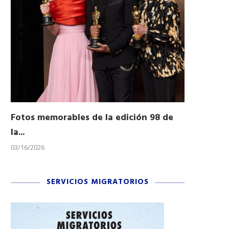
Fotos memorables de la edición 98 de
Honran a 
la...
Desfile...
03/16/2026
11/04/2025
SERVICIOS MIGRATORIOS