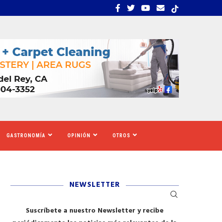
EMBRA ESTRÉS, INCERTIDUMBRE Y MIEDO...
CALIFORNIA SE MOVILIZ
GASTRONOMÍA
OPINIÓN
OTROS
NEWSLETTER
Suscríbete a nuestro Newsletter y recibe