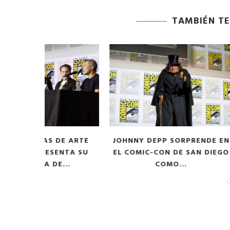
TAMBIÉN TE
DE ARTE
JOHNNY DEPP SORPRENDE EN
ELSA AGU
ENTA SU
EL COMIC-CON DE SAN DIEGO
EN CUER
...
COMO...
FAL