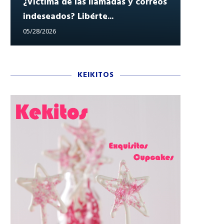
¿Víctima de las llamadas y correos
indeseados? Libérte...
Reclam
05/28/2026
05/27/202
KEIKITOS