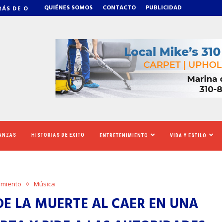
QUIÉNES SOMOS
CONTACTO
PUBLICIDAD
A QUE CALIFORNIA AUMENTARÁ EL SALARIO MÍNIMO
​REDADAS DE ICE SI
NANZAS
HISTORIAS DE EXITO
ENTRETENIMIENTO
VIDA Y ESTILO
imiento
Música
DE LA MUERTE AL CAER EN UNA