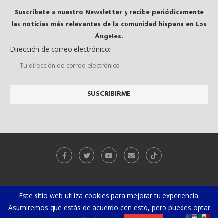
Suscríbete a nuestro Newsletter y recibe periódicamente
las noticias más relevantes de la comunidad hispana en Los
Ángeles.
Dirección de correo electrónico:
Galeria
Videos
Este sitio web utiliza cookies para mejorar tu experiencia.
Asumiremos que estás de acuerdo con esto, pero puedes optar
@2019 - Todos los derechos reservados. Diseñado y desarrollado por
El
Gurú Geek