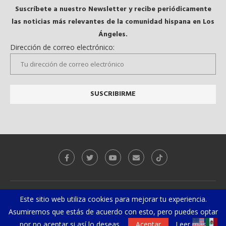
Suscríbete a nuestro Newsletter y recibe periódicamente
las noticias más relevantes de la comunidad hispana en Los
Ángeles.
Dirección de correo electrónico:
Galeria
Videos
Este sitio web utiliza cookies para mejorar tu experiencia.
Asumiremos que estás de acuerdo con esto, pero puedes optar
@2019 - Todos los derechos reservados. Diseñado y desarrollado por
El
Gurú Geek
por no aceptar si así lo deseas.
Aceptar
Leer más