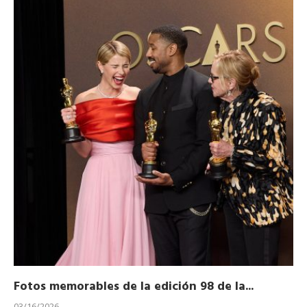
Fotos memorables de la edición 98 de la...
Ho
03/16/2026
11/