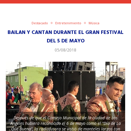
Destacado
Entretenimiento
Música
BAILAN Y CANTAN DURANTE EL GRAN FESTIVAL
DEL 5 DE MAYO
05/08/2018
Después de que el Consejo Municipal de la ciudad de Los
Ángeles hubiera reconocido el 6 de mayo como el “Día de La
Que Buena”, la radiofusora se vistió de manteles largos con