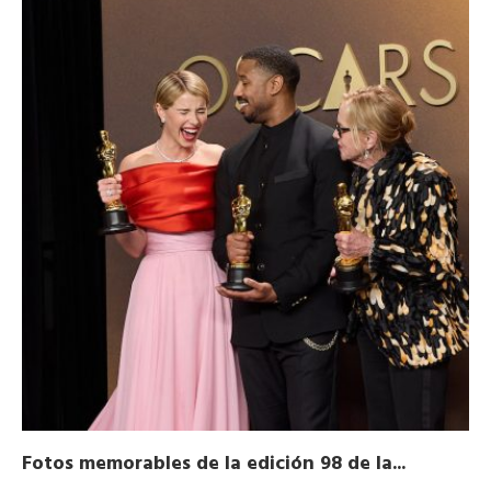
Fotos memorables de la edición 98 de la...
Ho