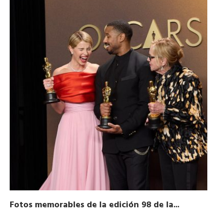
Fotos memorables de la edición 98 de la...
Ho