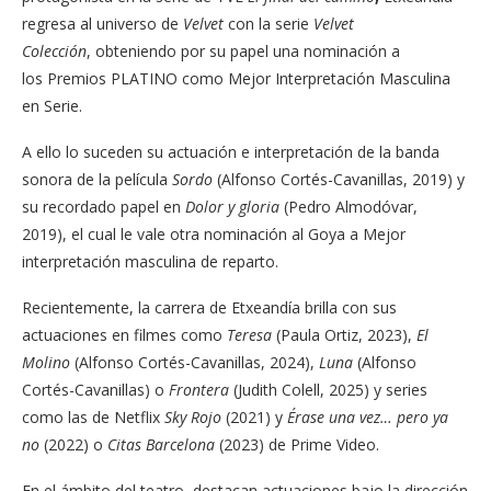
regresa al universo de
Velvet
con la serie
Velvet
Colección
, obteniendo por su papel una nominación a
los Premios PLATINO como Mejor Interpretación Masculina
en Serie.
A ello lo suceden su actuación e interpretación de la banda
sonora de la película
Sordo
(Alfonso Cortés-Cavanillas, 2019) y
su recordado papel en
Dolor y gloria
(Pedro Almodóvar,
2019), el cual le vale otra nominación al Goya a Mejor
interpretación masculina de reparto.
Recientemente, la carrera de Etxeandía brilla con sus
actuaciones en filmes como
Teresa
(Paula Ortiz, 2023),
El
Molino
(Alfonso Cortés-Cavanillas, 2024),
Luna
(Alfonso
Cortés-Cavanillas) o
Frontera
(Judith Colell, 2025) y series
como las de Netflix
Sky Rojo
(2021) y
Érase una vez… pero ya
no
(2022) o
Citas
Barcelona
(2023) de Prime Video.
En el ámbito del teatro, destacan actuaciones bajo la dirección