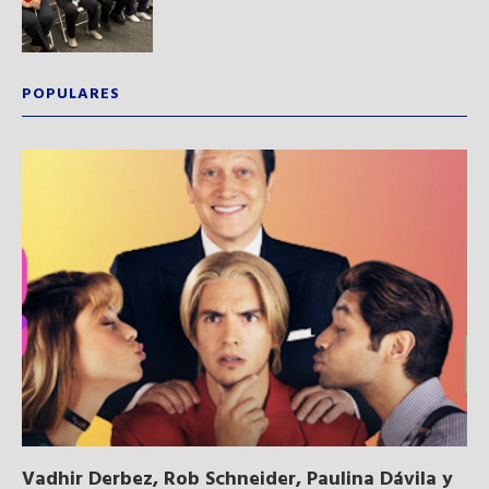
POPULARES
Vadhir Derbez, Rob Schneider, Paulina Dávila y
Du