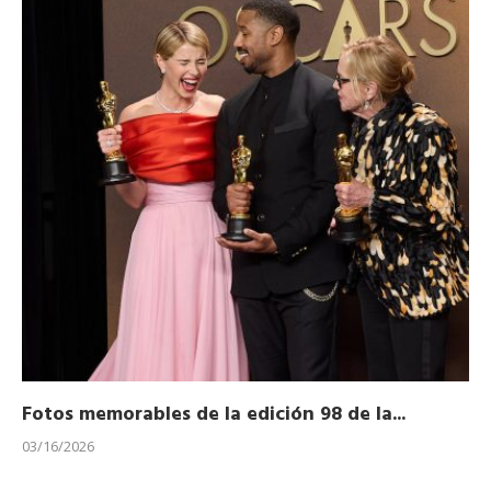
Fotos memorables de la edición 98 de la...
Ho
03/16/2026
11/