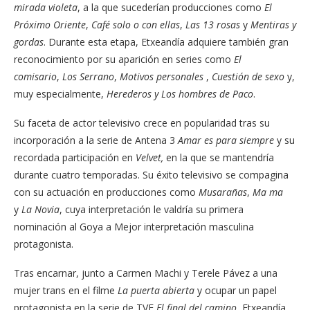
mirada violeta
, a la que sucederían producciones como
El
Próximo Oriente
,
Café solo o con ellas
,
Las 13 rosas
y
Mentiras y
gordas
. Durante esta etapa, Etxeandía adquiere también gran
reconocimiento por su aparición en series como
El
comisario
,
Los Serrano
,
Motivos personales
,
Cuestión de sexo
y,
muy especialmente,
Herederos y Los hombres de Paco
.
Su faceta de actor televisivo crece en popularidad tras su
incorporación a la serie de Antena 3
Amar es para siempre
y su
recordada participación en
Velvet,
en la que se mantendría
durante cuatro temporadas. Su éxito televisivo se compagina
con su actuación en producciones como
Musarañas
,
Ma ma
y
La Novia
, cuya interpretación le valdría su primera
nominación al Goya a Mejor interpretación masculina
protagonista.
Tras encarnar, junto a Carmen Machi y Terele Pávez a una
mujer trans en el filme
La puerta abierta
y ocupar un papel
protagonista en la serie de TVE
El final del camino
,
Etxeandía