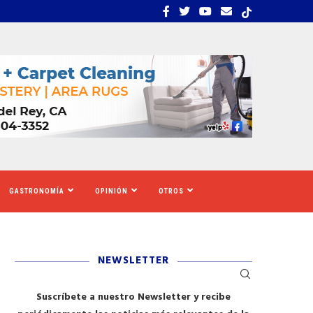
UE CALIFORNIA AUMENTARÁ EL SALARIO MÍNIMO
​REDADAS DE ICE SIEMBR
GASTRONOMÍA
OPINIÓN
OTROS
NEWSLETTER
Suscríbete a nuestro Newsletter y recibe