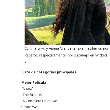
odarte habla sobre su
A former acting direc
 en ‘Casi...
CDC claims...
03/18/2026
Cynthia Erivo y Ariana Grande también recibieron nom
Reparto, respectivamente, por su tabajo en ‘Wicked’.
–
Lista de categorías principales
Mejor Película
“Anora”
“The Brutalist”
“A Complete Unknown”
“Conclave”