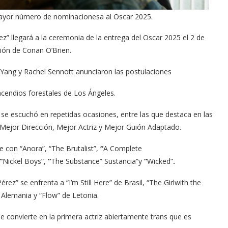
 mayor número de nominacionesa al Oscar 2025.
z” llegará a la ​ceremonia de la entrega del Oscar 2025 el 2 de
ión de Conan O’Brien.
Yang y Rachel Sennott anunciaron las postulaciones
cendios forestales de Los Ángeles.
 se escuchó en repetidas ocasiones, entre las que destaca en las
, Mejor Dirección, Mejor Actriz y Mejor Guión Adaptado.
e con “Anora”, “The Brutalist”,
“
A Complete​
“
Nickel Boys”,
“
The Substance” Sustancia”y
“
Wicked”
.
érez” se enfrenta a “I’m Still Here” de Brasil, “The Girlwith the
 Alemania y “Flow” de Letonia.
se convierte en la primera actriz abiertamente trans que es