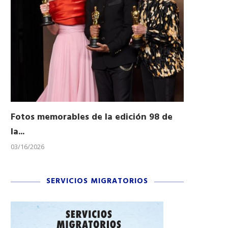
Fotos memorables de la edición 98 de
Honran a 
la...
Desfile...
03/16/2026
11/04/2025
SERVICIOS MIGRATORIOS