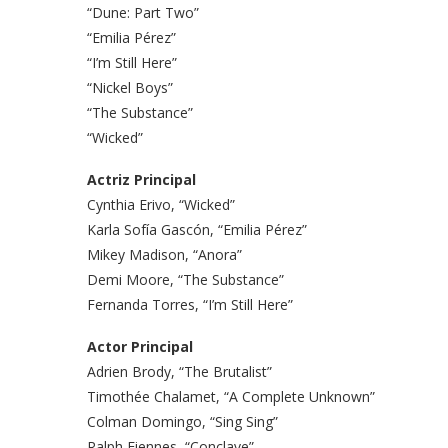
“Dune: Part Two”
“Emilia Pérez”
“I’m Still Here”
“Nickel Boys”
“The Substance”
“Wicked”
Actriz Principal
Cynthia Erivo, “Wicked”
Karla Sofía Gascón, “Emilia Pérez”
Mikey Madison, “Anora”
Demi Moore, “The Substance”
Fernanda Torres, “I’m Still Here”
Actor Principal
Adrien Brody, “The Brutalist”
Timothée Chalamet, “A Complete Unknown”
Colman Domingo, “Sing Sing”
Ralph Fiennes, “Conclave”