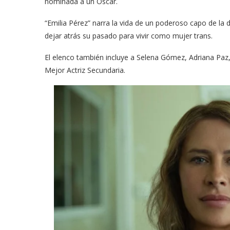
nominada a un Oscar.
“Emilia Pérez” narra la vida de un poderoso capo de la 
dejar atrás su pasado para vivir como mujer trans.
El elenco también incluye ​a Selena Gómez, Adriana Paz,
Mejor Actriz Secundaria.
meras imágenes de ‘Velvet
Fabiola Guajardo e Iván 
perio’
alfombra roja...
02/09/2025