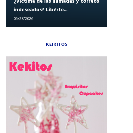
¿Víctima de las llamadas y correos
indeseados? Libérte...
Reclam
05/28/2026
05/27/202
KEIKITOS