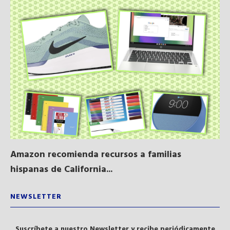
Amazon recomienda recursos a familias
Al
hispanas de California...
NEWSLETTER
Suscríbete a nuestro Newsletter y recibe periódicamente